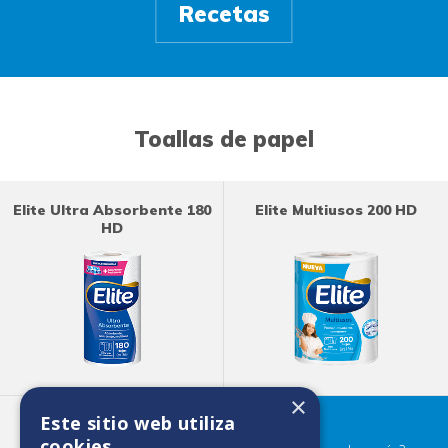
Recetas
Toallas de papel
Elite Ultra Absorbente 180
Elite Multiusos 200 HD
HD
×
Este sitio web utiliza
Elite Maxirollo 500 HD
cookies