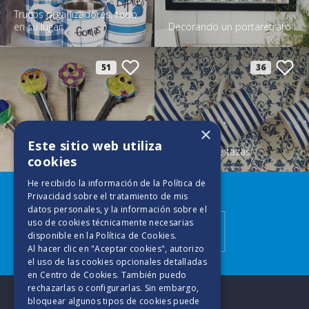
Trucos organizadores, todo
en su lugar.
Decorando un portaretrato
51
36
×
Este sitio web utiliza
¿Cuál llave es?
Colgador de tazas
cookies
He recibido la información de la
Política de
Descubre más
Privacidad
sobre el tratamiento de mis
datos personales, y la información sobre el
uso de cookies técnicamente necesarias
Manualidades
disponible en la
Política de Cookies
.
Al hacer clic en "Aceptar cookies", autorizo
el uso de las cookies opcionales detalladas
en Centro de Cookies. También puedo
rechazarlas o configurarlas. Sin embargo,
bloquear algunos tipos de cookies puede