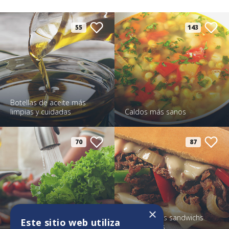
55
143
Botellas de aceite más
limpias y cuidadas
Caldos más sanos
70
87
×
Cómo conservar lechuga
Conserva los sandwichs
Este sitio web utiliza
fresca por más tiempo
más frescos