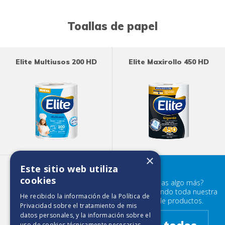
Toallas de papel
Elite Multiusos 200 HD
Elite Maxirollo 450 HD
×
Este sitio web utiliza
Elite Maxirollo 250 HD
cookies
¿Buscabas algo más?
Prueba mirando toda nuestra
He recibido la información de la
Política de
familia de productos.
Privacidad
sobre el tratamiento de mis
datos personales, y la información sobre el
uso de cookies técnicamente necesarias