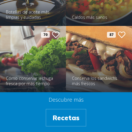
Botellas de aceite más
limpias y cuidadas
Caldos más sanos
70
87
Cómo conservar lechuga
Conserva los sandwichs
fresca por más tiempo
más frescos
Descubre más
Recetas