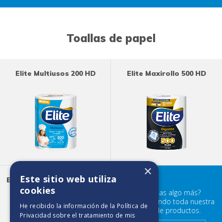
Toallas de papel
Elite Multiusos 200 HD
Elite Maxirollo 500 HD
×
Este sitio web utiliza
Elite Ultra Absorbente 180
HD
cookies
¿Buscabas algo más?
Prueba mirando toda nuestra
He recibido la información de la
Política de
familia de productos.
Privacidad
sobre el tratamiento de mis