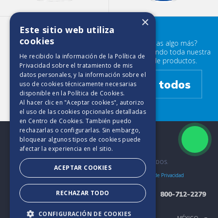
×
Este sitio web utiliza
Elite Maxirollo 450 HD
cookies
¿Buscabas algo más?
Prueba mirando toda nuestra
He recibido la información de la
Política de
familia de productos.
Privacidad
sobre el tratamiento de mis
datos personales, y la información sobre el
Ver todos
uso de cookies técnicamente necesarias
disponible en la
Política de Cookies
.
Al hacer clic en "Aceptar cookies", autorizo
el uso de las cookies opcionales detalladas
en Centro de Cookies. También puedo
rechazarlas o configurarlas. Sin embargo,
bloquear algunos tipos de cookies puede
afectar la experiencia en el sitio.
2025. TODOS LOS DERECHOS RESERVADOS.
ACEPTAR COOKIES
Bases y Condiciones
Aviso de Cookies
Políticas de Privacidad
RECHAZAR TODO
800-712-2279
CONFIGURACIÓN DE COOKIES