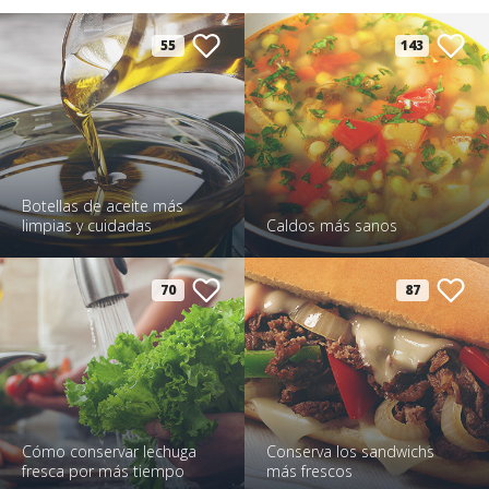
55
143
Botellas de aceite más
limpias y cuidadas
Caldos más sanos
70
87
Cómo conservar lechuga
Conserva los sandwichs
fresca por más tiempo
más frescos