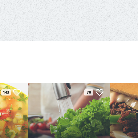
143
70