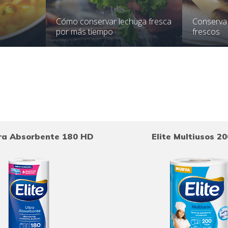
Cómo conservar lechuga fresca
Conserva
por más tiempo
frescos
tra Absorbente 180 HD
Elite Multiusos 2