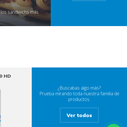
 los sandwichs más
00 HD
¿Buscabas algo más?
Prueba mirando toda nuestra familia de
productos.
Ver todos