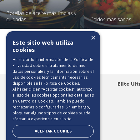
Botellas de aceite más limpias y
cuidadas
Caldos más sanos
×
Este sitio web utiliza
cookies
Toallas de papel
He recibido la información de la
Política de
Privacidad
sobre el tratamiento de mis
datos personales, y la información sobre el
uso de cookies técnicamente necesarias
Elite Maxirollo 500 HD
Elite Ul
disponible en la
Política de Cookies
.
Al hacer clic en "Aceptar cookies", autorizo
el uso de las cookies opcionales detalladas
en Centro de Cookies. También puedo
rechazarlas o configurarlas. Sin embargo,
bloquear algunos tipos de cookies puede
afectar la experiencia en el sitio.
ACEPTAR COOKIES