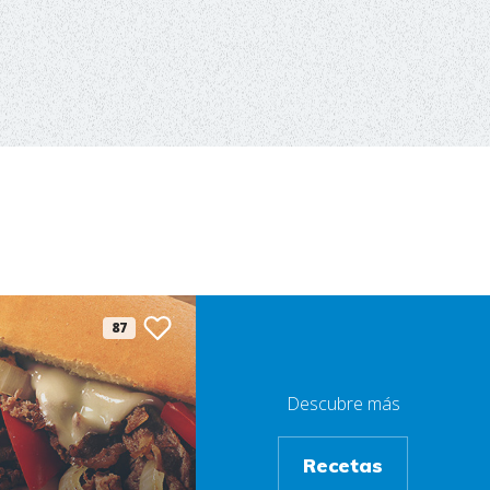
87
Descubre más
Recetas