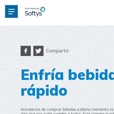
Compartir
Enfría bebid
rápido
Acordarnos de comprar bebidas a último momento es
algo que nos suele suceder a todos. Este consejo pue