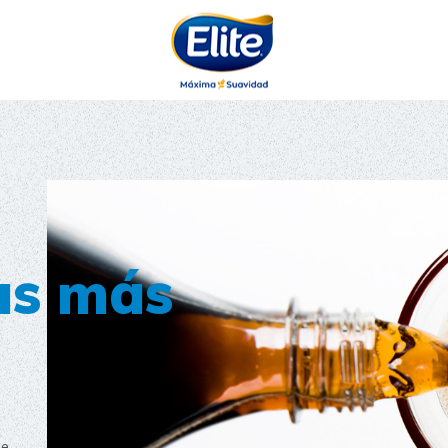
AYUDARTE?
as más
de