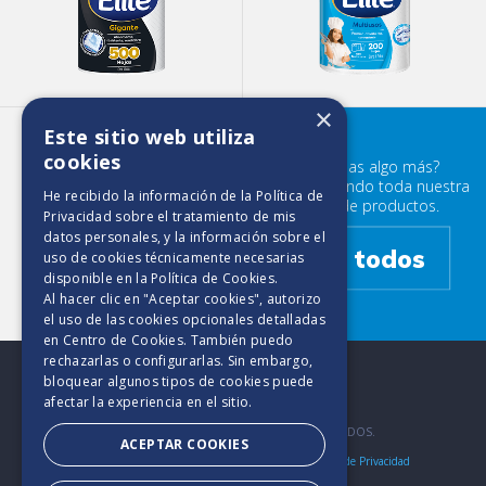
×
Este sitio web utiliza
Elite Maxirollo 450 HD
cookies
¿Buscabas algo más?
Prueba mirando toda nuestra
He recibido la información de la
Política de
familia de productos.
Privacidad
sobre el tratamiento de mis
datos personales, y la información sobre el
Ver todos
uso de cookies técnicamente necesarias
disponible en la
Política de Cookies
.
Al hacer clic en "Aceptar cookies", autorizo
el uso de las cookies opcionales detalladas
en Centro de Cookies. También puedo
rechazarlas o configurarlas. Sin embargo,
bloquear algunos tipos de cookies puede
afectar la experiencia en el sitio.
2025. TODOS LOS DERECHOS RESERVADOS.
ACEPTAR COOKIES
Bases y Condiciones
Aviso de Cookies
Políticas de Privacidad