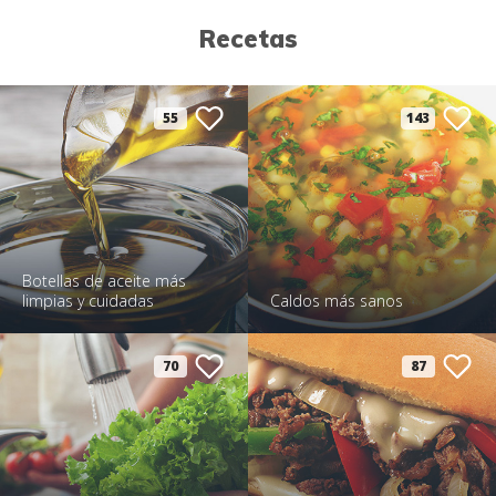
Recetas
55
143
Botellas de aceite más
limpias y cuidadas
Caldos más sanos
70
87