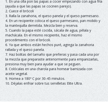
1. En una olla pon las papas a cocer empezando con agua fría
(ayuda a que las papas se cocinen parejo).
2. Cuece el brócoli
3. Ralla la zanahoria, el queso panela y el queso parmesano.
4. En un recipiente coloca el queso parmesano, pan molido y
la mantequilla derretida. Mezcla bien y reserva.
5. Cuando la papa esté cocida, sácala de agua, pélala y
machácala. En el mismo recipiente, haz el mismo
procedimiento con el brócoli.
6. Ya que ambos están hechos puré, agrega la zanahoria
rallada y el queso panela.
7. Haz bolitas del tamaño que prefieras y pasa cada una por
la mezcla que preparaste anteriormente para empanizarlas,
presiona muy bien para ayudar a que se peguen.
8. Colócalas en una charola para hornear barnizada con
aceite vegetal.
9. Hornea a 180º C por 30-45 minutos.
10. Déjalas enfriar sobre tus servilletas Elite Ultra.