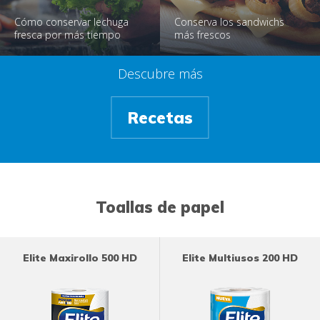
Cómo conservar lechuga
Conserva los sandwichs
fresca por más tiempo
más frescos
Descubre más
Recetas
Toallas de papel
Elite Maxirollo 500 HD
Elite Multiusos 200 HD