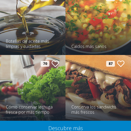
Botellas de aceite más
limpias y cuidadas
Caldos más sanos
70
87
Cómo conservar lechuga
Conserva los sandwichs
fresca por más tiempo
más frescos
Descubre más