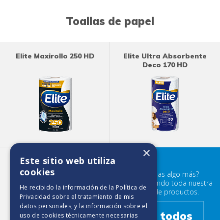
Toallas de papel
Elite Maxirollo 250 HD
Elite Ultra Absorbente
Deco 170 HD
×
Este sitio web utiliza
Elite Multiusos 200 HD
cookies
¿Buscabas algo más?
Prueba mirando toda nuestra
He recibido la información de la
Política de
familia de productos.
Privacidad
sobre el tratamiento de mis
datos personales, y la información sobre el
Ver todos
uso de cookies técnicamente necesarias