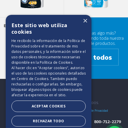
×
Este sitio web utiliza
Elite Ultra Absorbente 180
HD
cookies
¿Buscabas algo más?
Prueba mirando toda nuestra
He recibido la información de la
Política de
familia de productos.
Privacidad
sobre el tratamiento de mis
datos personales, y la información sobre el
Ver todos
uso de cookies técnicamente necesarias
disponible en la
Política de Cookies
.
Al hacer clic en "Aceptar cookies", autorizo
el uso de las cookies opcionales detalladas
en Centro de Cookies. También puedo
rechazarlas o configurarlas. Sin embargo,
bloquear algunos tipos de cookies puede
afectar la experiencia en el sitio.
2025. TODOS LOS DERECHOS RESERVADOS.
ACEPTAR COOKIES
Bases y Condiciones
Aviso de Cookies
Políticas de Privacidad
RECHAZAR TODO
800-712-2279