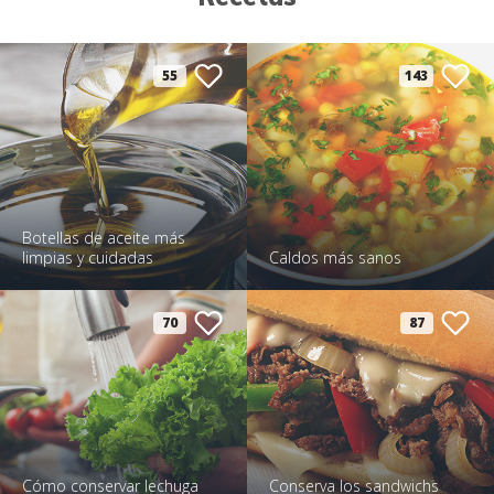
55
143
Botellas de aceite más
limpias y cuidadas
Caldos más sanos
70
87
Cómo conservar lechuga
Conserva los sandwichs