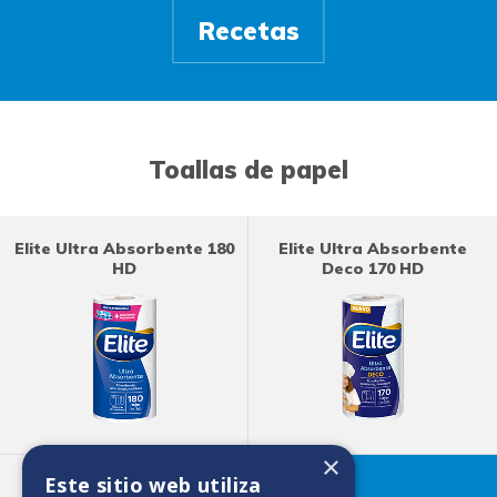
Recetas
Toallas de papel
Elite Ultra Absorbente 180
Elite Ultra Absorbente
HD
Deco 170 HD
×
Este sitio web utiliza
Elite Maxirollo 500 HD