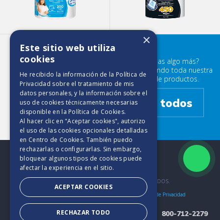
×
Este sitio web utiliza
Elite Maxirollo 500 HD
cookies
¿Buscabas algo más?
Prueba mirando toda nuestra
He recibido la información de la
Política de
familia de productos.
Privacidad
sobre el tratamiento de mis
datos personales, y la información sobre el
Ver todos
uso de cookies técnicamente necesarias
disponible en la
Política de Cookies
.
Al hacer clic en "Aceptar cookies", autorizo
el uso de las cookies opcionales detalladas
en Centro de Cookies. También puedo
rechazarlas o configurarlas. Sin embargo,
bloquear algunos tipos de cookies puede
afectar la experiencia en el sitio.
2025. TODOS LOS DERECHOS RESERVADOS.
ACEPTAR COOKIES
Bases y Condiciones
Aviso de Cookies
Políticas de Privacidad
RECHAZAR TODO
800-712-2279