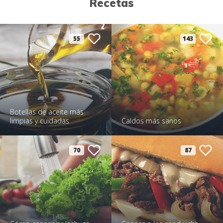
Recetas
55
143
Botellas de aceite más
limpias y cuidadas
Caldos más sanos
70
87