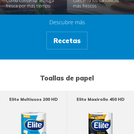
Cómo conservar lechuga
Conserva los sandwichs
fresca por más tiempo
más frescos
Descubre más
Recetas
Toallas de papel
Elite Multiusos 200 HD
Elite Maxirollo 450 HD