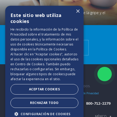
×
Cuidados de la gripe y el
Este sitio web utiliza
Consejos para una piel seca
resfrío
cookies
He recibido la información de la
Política de
Descubre más
Privacidad
sobre el tratamiento de mis
datos personales, y la información sobre el
uso de cookies técnicamente necesarias
Tips de Cuidado
disponible en la
Política de Cookies
.
Al hacer clic en "Aceptar cookies", autorizo
el uso de las cookies opcionales detalladas
en Centro de Cookies. También puedo
rechazarlas o configurarlas. Sin embargo,
bloquear algunos tipos de cookies puede
afectar la experiencia en el sitio.
2025. TODOS LOS DERECHOS RESERVADOS.
ACEPTAR COOKIES
Bases y Condiciones
Aviso de Cookies
Políticas de Privacidad
RECHAZAR TODO
800-712-2279
CONFIGURACIÓN DE COOKIES
▼