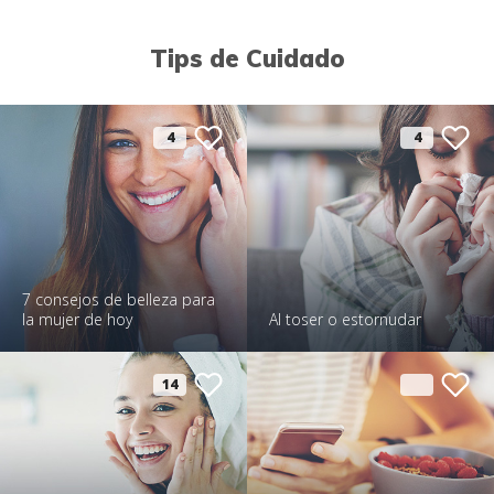
Tips de Cuidado
4
4
7 consejos de belleza para
la mujer de hoy
Al toser o estornudar
14