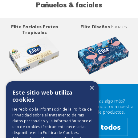
Pañuelos & faciales
Faciales
Elite Faciales Frutas
Elite Diseños
Tropicales
×
Este sitio web utiliza
Elite Pañuelos Frutos
Pañuelos
Rojos
cookies
¿Buscabas algo más?
Prueba mirando toda nuestra
He recibido la información de la
Política de
familia de productos.
Privacidad
sobre el tratamiento de mis
datos personales, y la información sobre el
Ver todos
uso de cookies técnicamente necesarias
disponible en la
Política de Cookies
.