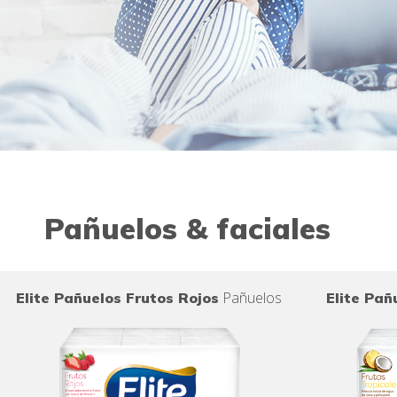
Pañuelos & faciales
Pañuelos
Elite Pañuelos Frutos Rojos
Elite Pañ