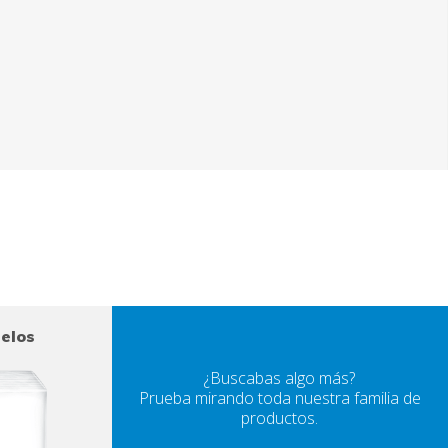
uelos
¿Buscabas algo más?
Prueba mirando toda nuestra familia de
productos.