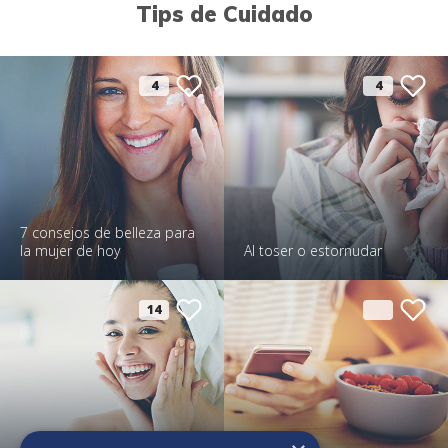
Tips de Cuidado
4
4
7 consejos de belleza para
la mujer de hoy
Al toser o estornudar
14