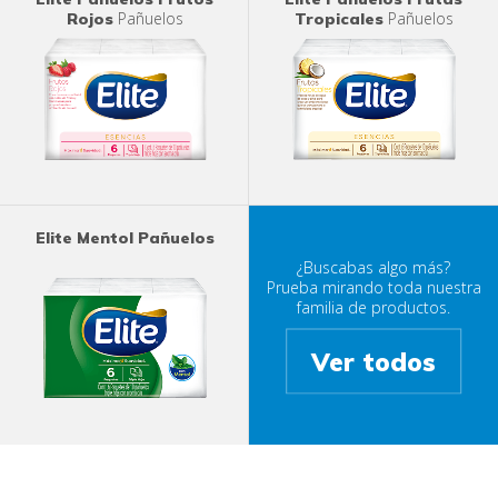
Pañuelos
Pañuelos
Rojos
Tropicales
Elite Mentol Pañuelos
¿Buscabas algo más?
Prueba mirando toda nuestra
familia de productos.
Ver todos