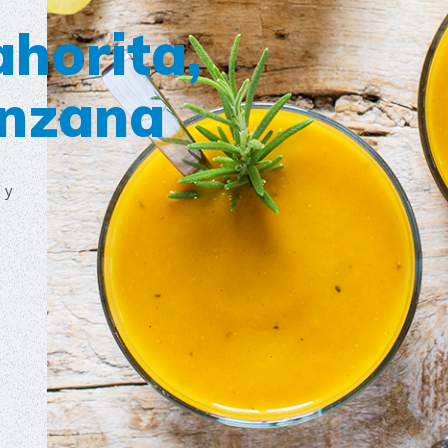
horita,
nzana
 y