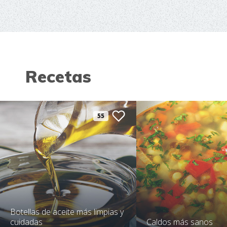
Recetas
55
Botellas de aceite más limpias y
cuidadas
Caldos más sanos