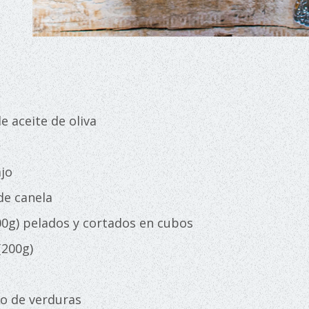
e aceite de oliva
ajo
de canela
00g) pelados y cortados en cubos
(200g)
do de verduras