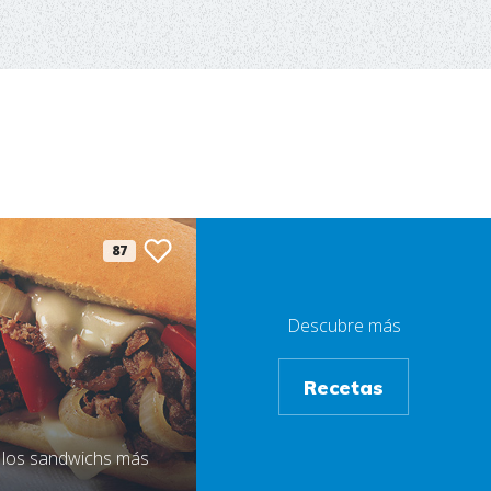
87
Descubre más
Recetas
 los sandwichs más