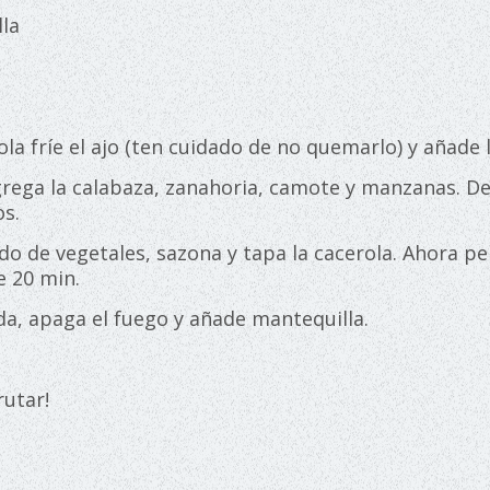
lla
:
ola fríe el ajo (ten cuidado de no quemarlo) y añade l
grega la calabaza, zanahoria, camote y manzanas. De
s.
ldo de vegetales, sazona y tapa la cacerola. Ahora p
e 20 min.
da, apaga el fuego y añade mantequilla.
frutar!