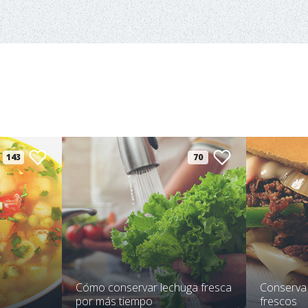
143
70
Cómo conservar lechuga fresca
Conserva
por más tiempo
frescos