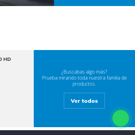
00 HD
¿Buscabas algo más?
Prueba mirando toda nuestra familia de
productos.
Ver todos