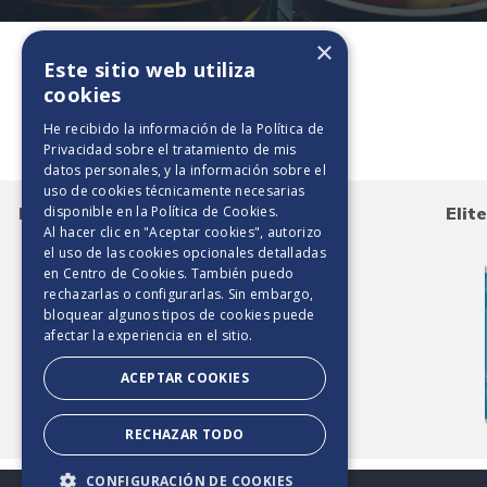
×
Este sitio web utiliza
cookies
Toallas de papel
He recibido la información de la
Política de
Privacidad
sobre el tratamiento de mis
datos personales, y la información sobre el
uso de cookies técnicamente necesarias
disponible en la
Política de Cookies
.
Elite Ultra Absorbente Deco 170 HD
Elit
Al hacer clic en "Aceptar cookies", autorizo
el uso de las cookies opcionales detalladas
en Centro de Cookies. También puedo
rechazarlas o configurarlas. Sin embargo,
bloquear algunos tipos de cookies puede
afectar la experiencia en el sitio.
ACEPTAR COOKIES
RECHAZAR TODO
CONFIGURACIÓN DE COOKIES
2025. TODOS LOS