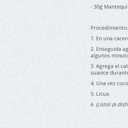
- 30g Mantequi
Procedimiento
1. En una cacer
2. Enseguida a
algunos minuto
3. Agrega el ca
suavice durant
4. Una vez coci
5. Licua.
6. ¡Listo! ¡A dis