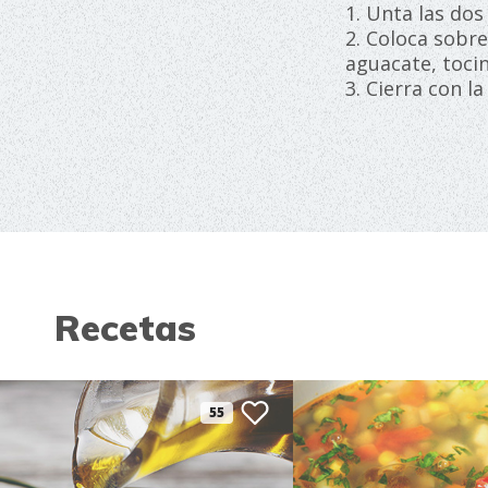
1. Unta las do
2. Coloca sobr
aguacate, toci
3. Cierra con l
Recetas
55