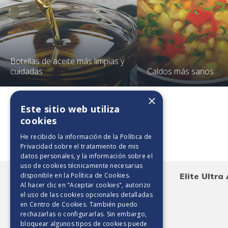
Botellas de aceite más limpias y
cuidadas
Caldos más sanos
×
Este sitio web utiliza
cookies
Toallas de papel
He recibido la información de la
Política de
Privacidad
sobre el tratamiento de mis
datos personales, y la información sobre el
uso de cookies técnicamente necesarias
disponible en la
Política de Cookies
.
Elite Maxirollo 250 HD
Elite Ultr
Al hacer clic en "Aceptar cookies", autorizo
el uso de las cookies opcionales detalladas
en Centro de Cookies. También puedo
rechazarlas o configurarlas. Sin embargo,
bloquear algunos tipos de cookies puede