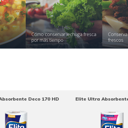
Cómo conservar lechuga fresca
Conserva
por más tiempo
frescos
a Absorbente Deco 170 HD
Elite Ultra Absorben