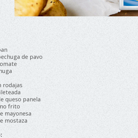
 pan
 pechuga de pavo
 tomate
echuga
n rodajas
fileteada
de queso panela
ino frito
 de mayonesa
 de mostaza
o: