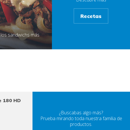
Recetas
 los sandwichs más
te 180 HD
¿Buscabas algo más?
Prueba mirando toda nuestra familia de
productos.