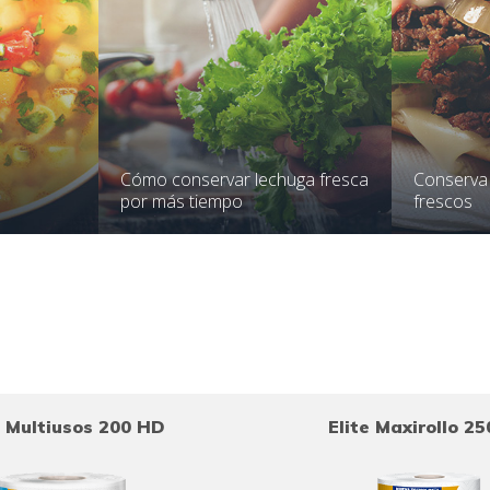
Cómo conservar lechuga fresca
Conserva
por más tiempo
frescos
e Multiusos 200 HD
Elite Maxirollo 2