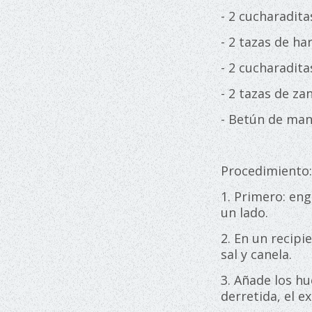
- 2 cucharadita
- 2 tazas de ha
- 2 cucharadit
- 2 tazas de za
- Betún de man
Procedimiento
1. Primero: eng
un lado.
2. En un recipi
sal y canela.
3. Añade los hu
derretida, el e