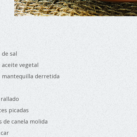
 de sal
e aceite vegetal
e mantequilla derretida
 rallado
ces picadas
s de canela molida
úcar