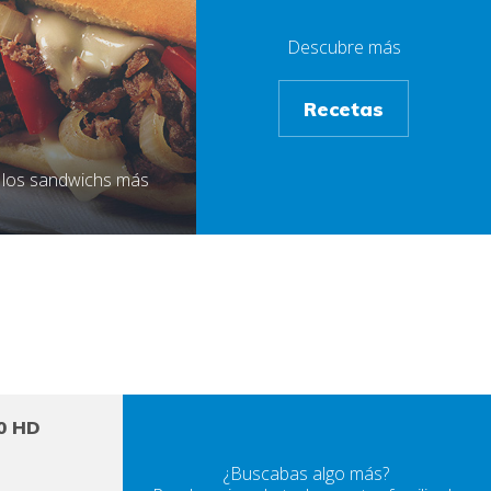
Descubre más
Recetas
 los sandwichs más
50 HD
¿Buscabas algo más?