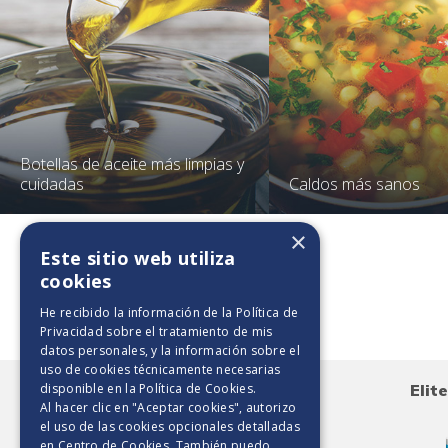
Botellas de aceite más limpias y
cuidadas
Caldos más sanos
×
Este sitio web utiliza
cookies
Toallas de papel
He recibido la información de la
Política de
Privacidad
sobre el tratamiento de mis
datos personales, y la información sobre el
uso de cookies técnicamente necesarias
disponible en la
Política de Cookies
.
Elite Maxirollo 500 HD
Elit
Al hacer clic en "Aceptar cookies", autorizo
el uso de las cookies opcionales detalladas
en Centro de Cookies. También puedo