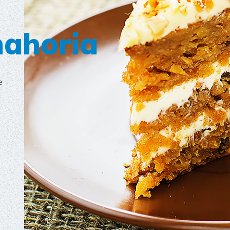
nahoria
e