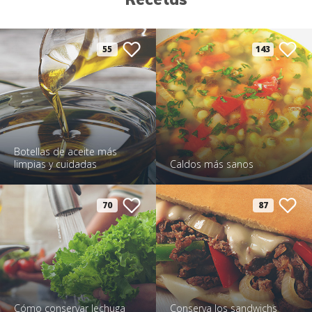
55
143
Botellas de aceite más
limpias y cuidadas
Caldos más sanos
70
87
Cómo conservar lechuga
Conserva los sandwichs