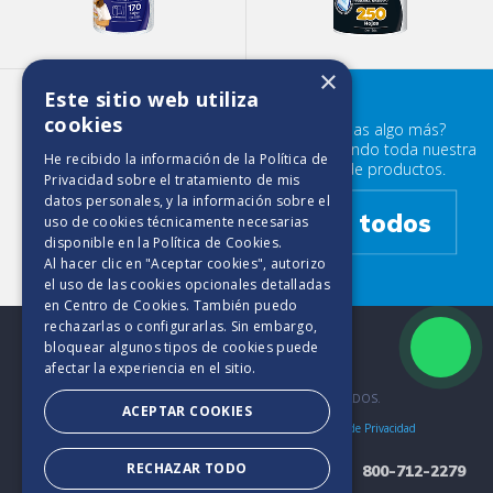
×
Este sitio web utiliza
Elite Maxirollo 450 HD
cookies
¿Buscabas algo más?
Prueba mirando toda nuestra
He recibido la información de la
Política de
familia de productos.
Privacidad
sobre el tratamiento de mis
datos personales, y la información sobre el
Ver todos
uso de cookies técnicamente necesarias
disponible en la
Política de Cookies
.
Al hacer clic en "Aceptar cookies", autorizo
el uso de las cookies opcionales detalladas
en Centro de Cookies. También puedo
rechazarlas o configurarlas. Sin embargo,
bloquear algunos tipos de cookies puede
afectar la experiencia en el sitio.
2025. TODOS LOS DERECHOS RESERVADOS.
ACEPTAR COOKIES
Bases y Condiciones
Aviso de Cookies
Políticas de Privacidad
RECHAZAR TODO
800-712-2279