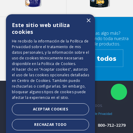
×
Este sitio web utiliza
Elite Multiusos 200 HD
cookies
¿Buscabas algo más?
Prueba mirando toda nuestra
He recibido la información de la
Política de
familia de productos.
Privacidad
sobre el tratamiento de mis
datos personales, y la información sobre el
Ver todos
uso de cookies técnicamente necesarias
disponible en la
Política de Cookies
.
Al hacer clic en "Aceptar cookies", autorizo
el uso de las cookies opcionales detalladas
en Centro de Cookies. También puedo
rechazarlas o configurarlas. Sin embargo,
bloquear algunos tipos de cookies puede
afectar la experiencia en el sitio.
2025. TODOS LOS DERECHOS RESERVADOS.
ACEPTAR COOKIES
Bases y Condiciones
Aviso de Cookies
Políticas de Privacidad
RECHAZAR TODO
800-712-2279