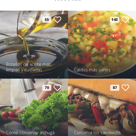
55
143
Botellas de aceite más
limpias y cuidadas
Caldos más sanos
70
87
Cómo conservar lechuga
Conserva los sandwichs