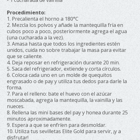
- 1 cucharada de vainilla
Procedimiento:
1. Precalienta el horno a 180°C
2. Mezcla los polvos y añade la mantequilla fría en
cubos poco a poco, posteriormente agrega el agua
(una cucharada a la vez).
3. Amasa hasta que todos los ingredientes estén
unidos, cuida no sobre trabajar la masa para evitar
que se caliente.
4. Deja reposar en refrigeración durante 20 min.
5. Saca del refrigerador, extiende y corta círculos.
6. Coloca cada uno en un molde de quequitos
engrasado o de pay y utiliza tus dedos para darle la
forma.
7. Para el relleno: bate el huevo con el azúcar
moscabada, agrega la mantequilla, la vainilla y las
nueces.
8. Rellena las mini bases del pay y honea durante 25
minutos aproximadamente.
9. Espera a que se enfríen para desmoldar.
10. Utiliza tus sevilletas Elite Gold para servir, ¡y a
disfrutar!