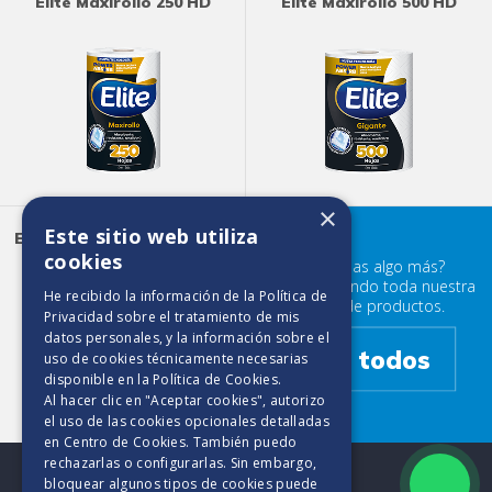
Elite Maxirollo 250 HD
Elite Maxirollo 500 HD
×
Este sitio web utiliza
Elite Ultra Absorbente 180
HD
cookies
¿Buscabas algo más?
Prueba mirando toda nuestra
He recibido la información de la
Política de
familia de productos.
Privacidad
sobre el tratamiento de mis
datos personales, y la información sobre el
Ver todos
uso de cookies técnicamente necesarias
disponible en la
Política de Cookies
.
Al hacer clic en "Aceptar cookies", autorizo
el uso de las cookies opcionales detalladas
en Centro de Cookies. También puedo
rechazarlas o configurarlas. Sin embargo,
bloquear algunos tipos de cookies puede