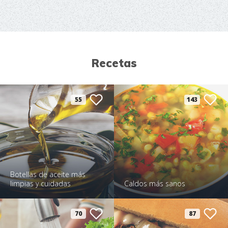
Recetas
55
143
Botellas de aceite más
limpias y cuidadas
Caldos más sanos
70
87