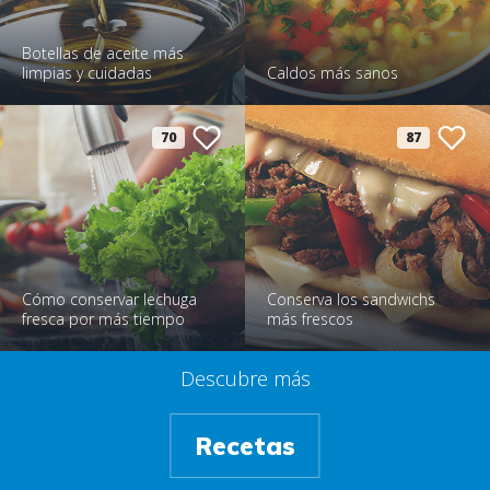
Botellas de aceite más
limpias y cuidadas
Caldos más sanos
70
87
Cómo conservar lechuga
Conserva los sandwichs
fresca por más tiempo
más frescos
Descubre más
Recetas