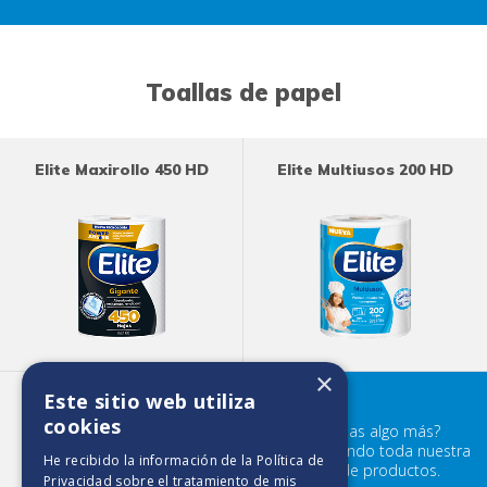
Toallas de papel
Elite Maxirollo 450 HD
Elite Multiusos 200 HD
×
Este sitio web utiliza
Elite Maxirollo 250 HD
cookies
¿Buscabas algo más?
Prueba mirando toda nuestra
He recibido la información de la
Política de
familia de productos.
Privacidad
sobre el tratamiento de mis