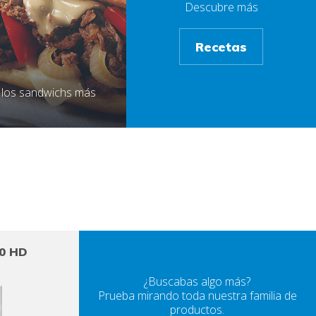
Descubre más
Recetas
 los sandwichs más
00 HD
¿Buscabas algo más?
Prueba mirando toda nuestra familia de
productos.