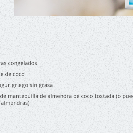
ras congelados
he de coco
ogur griego sin grasa
 de mantequilla de almendra de coco tostada (o pue
 almendras)
: