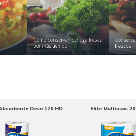
Cómo conservar lechuga fresca
Conserva
por más tiempo
frescos
a Absorbente Deco 170 HD
Elite Multiusos 2