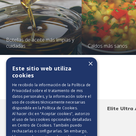
Botellas de aceite más limpias y
cuidadas
Caldos más sanos
×
Este sitio web utiliza
cookies
Toallas de papel
He recibido la información de la
Política de
Privacidad
sobre el tratamiento de mis
datos personales, y la información sobre el
uso de cookies técnicamente necesarias
disponible en la
Política de Cookies
.
Elite Maxirollo 450 HD
Elite Ultr
Al hacer clic en "Aceptar cookies", autorizo
el uso de las cookies opcionales detalladas
en Centro de Cookies. También puedo
rechazarlas o configurarlas. Sin embargo,