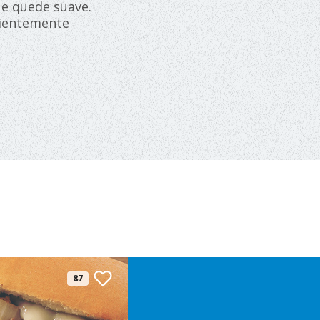
ue quede suave.
icientemente
87