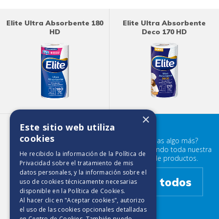
Elite Ultra Absorbente 180
Elite Ultra Absorbente
HD
Deco 170 HD
×
Este sitio web utiliza
Elite Maxirollo 450 HD
cookies
¿Buscabas algo más?
Prueba mirando toda nuestra
He recibido la información de la
Política de
familia de productos.
Privacidad
sobre el tratamiento de mis
datos personales, y la información sobre el
Ver todos
uso de cookies técnicamente necesarias
disponible en la
Política de Cookies
.
Al hacer clic en "Aceptar cookies", autorizo
el uso de las cookies opcionales detalladas
en Centro de Cookies. También puedo