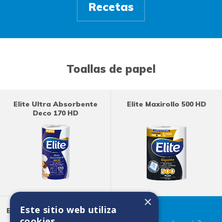
Recetas
Toallas de papel
Elite Ultra Absorbente
Elite Maxirollo 500 HD
Deco 170 HD
×
Este sitio web utiliza
Elite Ultra Absorbente 180
HD
cookies