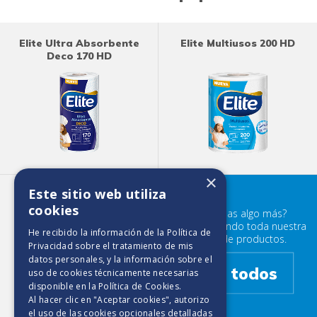
Elite Ultra Absorbente
Elite Multiusos 200 HD
Deco 170 HD
×
Este sitio web utiliza
Elite Maxirollo 450 HD
cookies
¿Buscabas algo más?
Prueba mirando toda nuestra
He recibido la información de la
Política de
familia de productos.
Privacidad
sobre el tratamiento de mis
datos personales, y la información sobre el
Ver todos
uso de cookies técnicamente necesarias
disponible en la
Política de Cookies
.
Al hacer clic en "Aceptar cookies", autorizo
el uso de las cookies opcionales detalladas