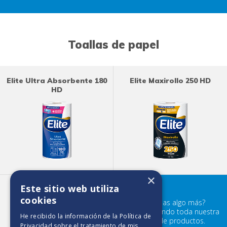
Toallas de papel
Elite Ultra Absorbente 180
Elite Maxirollo 250 HD
HD
×
Este sitio web utiliza
Elite Maxirollo 450 HD
cookies
¿Buscabas algo más?
Prueba mirando toda nuestra
He recibido la información de la
Política de
familia de productos.
Privacidad
sobre el tratamiento de mis