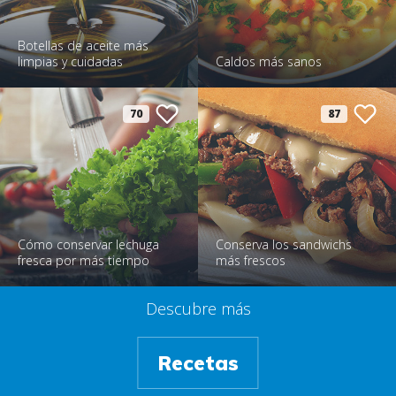
Botellas de aceite más
limpias y cuidadas
Caldos más sanos
70
87
Cómo conservar lechuga
Conserva los sandwichs
fresca por más tiempo
más frescos
Descubre más
Recetas