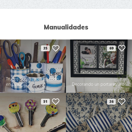
Manualidades
35
69
Trucos organizadores, todo
en su lugar.
Decorando un portaretrato
51
36