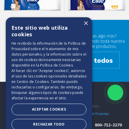
×
Este sitio web utiliza
Elite Ultra Suave (225)
cookies
¿Buscabas algo más?
Prueba mirando toda nuestra
He recibido la información de la
Política de
familia de productos.
Privacidad
sobre el tratamiento de mis
datos personales, y la información sobre el
Ver todos
uso de cookies técnicamente necesarias
disponible en la
Política de Cookies
.
Al hacer clic en "Aceptar cookies", autorizo
el uso de las cookies opcionales detalladas
en Centro de Cookies. También puedo
rechazarlas o configurarlas. Sin embargo,
bloquear algunos tipos de cookies puede
afectar la experiencia en el sitio.
2025. TODOS LOS DERECHOS RESERVADOS.
ACEPTAR COOKIES
Bases y Condiciones
Aviso de Cookies
Políticas de Privacidad
RECHAZAR TODO
800-712-2279